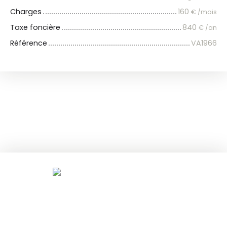
Charges
160
€ /mois
Taxe foncière
840
€ /an
Référence
VA1966