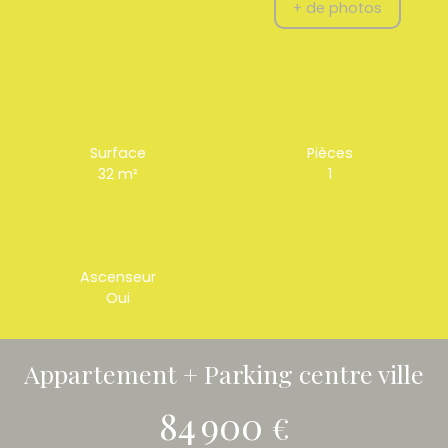
+ de photos
Surface
Pièces
32
m²
1
Ascenseur
Oui
Appartement + Parking centre ville
84 900
€