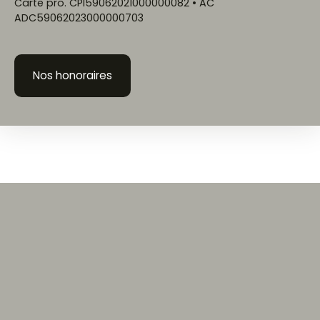
Carte pro. CPI59062021000000082 • AC
ADC59062023000000703
Nos honoraires