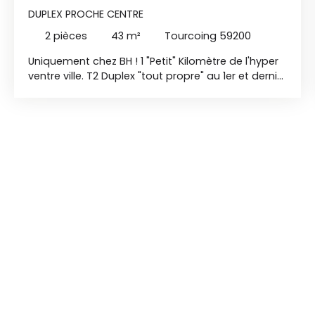
DUPLEX PROCHE CENTRE
2
pièces
43
m²
Tourcoing 59200
Uniquement chez BH ! 1 "Petit" Kilomètre de l'hyper
ventre ville. T2 Duplex "tout propre" au 1er et dernier
étage d'une petite résidence. Composé d'un
couloir d'entrée desservant la salle de bain ( avec
vasque / baignoire et WC ) ainsi que un lumineux
séjour de 20m² avec cuisine aménagée ( hauteur
sous plafond à 4m ! ) A l'étage , le coin nuit de
14m². Idéal premier achat ou investisseur . Rare à
ce prix ! Charges de copro : 70€/mois !! Petite
taxe foncière. DPE : D GES : B