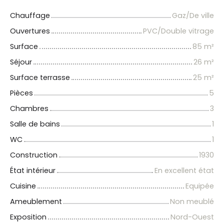
Chauffage
Gaz/De ville
Ouvertures
PVC/Double vitrage
Surface
85
m²
Séjour
26
m²
Surface terrasse
25
m²
Pièces
5
Chambres
3
Salle de bains
1
WC
1
Construction
1930
État intérieur
En excellent état
Cuisine
Equipée
Ameublement
Non meublé
Exposition
Nord-Ouest