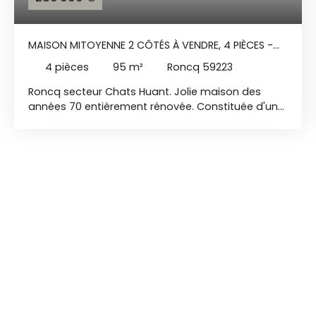
MAISON MITOYENNE 2 CÔTÉS À VENDRE, 4 PIÈCES -
RONCQ 59223
4
pièces
95
m²
Roncq 59223
Roncq secteur Chats Huant. Jolie maison des
années 70 entièrement rénovée. Constituée d'un
hall d'entrée, d'un séjour lumineux donnant sur
terrasse, d'une cuisine équipée et à l'étage 3
belles chambres et salle de bain. Un sous-sol
complet avec garage, atelier et cellier . Un jardin et
une place de parking complètent ce bien. Etat
technique irréprochable (double vitrage, pompe à
chaleur etc. )