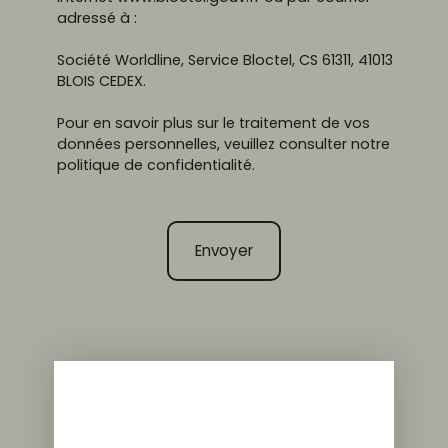
adressé à :
Société Worldline, Service Bloctel, CS 61311, 41013
BLOIS CEDEX.
Pour en savoir plus sur le traitement de vos
données personnelles, veuillez consulter notre
politique de confidentialité
.
Envoyer