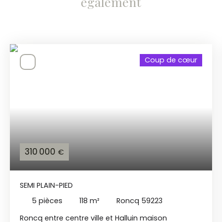
également
Coup de cœur
310 000
€
SEMI PLAIN-PIED
5
pièces
118
m²
Roncq 59223
Roncq entre centre ville et Halluin maison