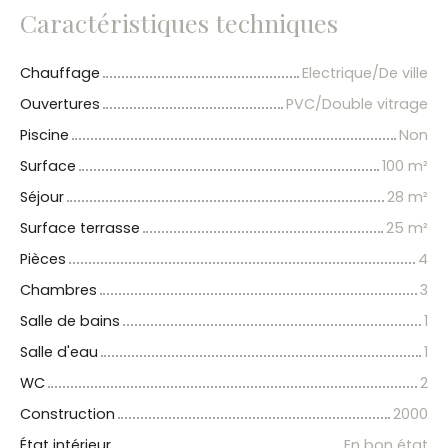
Caractéristiques techniques
Chauffage
Electrique/De ville
Ouvertures
PVC/Double vitrage
Piscine
Non
Surface
100
m²
Séjour
28
m²
Surface terrasse
25
m²
Pièces
4
Chambres
3
Salle de bains
1
Salle d'eau
1
WC
2
Construction
2000
État intérieur
En bon état