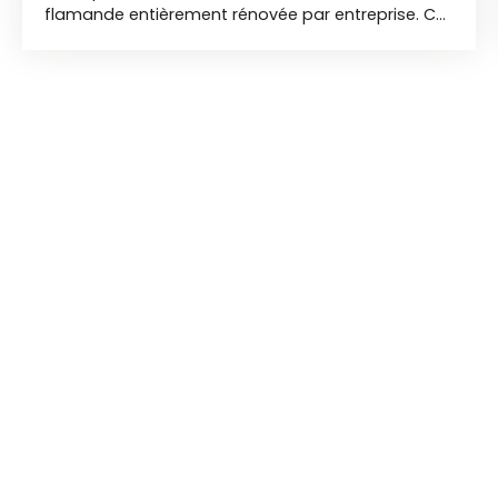
flamande entièrement rénovée par entreprise. Ce
bien fait 118 m² habitables et il est constitué d'un
grand séjour de 45 m² d'une cuisine équipée
ouverte de 14 m², d'une suite parent au RDC de 14
m², d'une buanderie et à l'étage deux chambres
et une salle de bain. Une place de parking et un
jardin exposé sud/ouest complètent ce bien.
Travaux effectué: toitures, extension, plomberie,
électricité, fenêtres, isolation, etc...