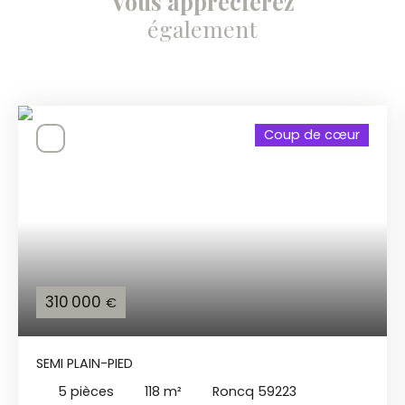
Vous apprécierez
également
Coup de cœur
310 000
€
SEMI PLAIN-PIED
5
pièces
118
m²
Roncq 59223