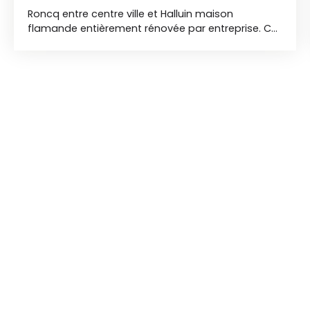
Roncq entre centre ville et Halluin maison
flamande entièrement rénovée par entreprise. Ce
bien fait 118 m² habitables et il est constitué d'un
grand séjour de 45 m² d'une cuisine équipée
ouverte de 14 m², d'une suite parent au RDC de 14
m², d'une buanderie et à l'étage deux chambres
et une salle de bain. Une place de parking et un
jardin exposé sud/ouest complètent ce bien.
Travaux effectué: toitures, extension, plomberie,
électricité, fenêtres, isolation, etc...