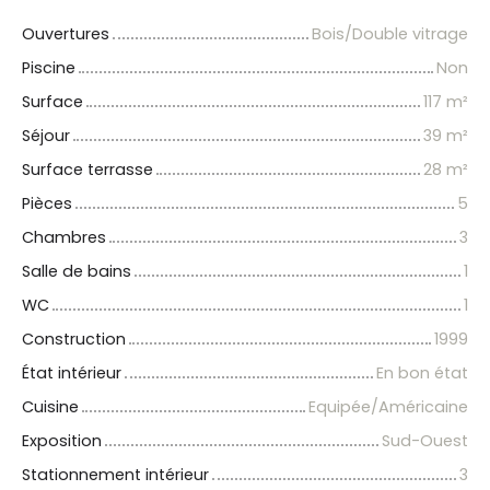
Ouvertures
Bois/Double vitrage
Piscine
Non
Surface
117
m²
Séjour
39
m²
Surface terrasse
28
m²
Pièces
5
Chambres
3
Salle de bains
1
WC
1
Construction
1999
État intérieur
En bon état
Cuisine
Equipée/Américaine
Exposition
Sud-Ouest
Stationnement intérieur
3