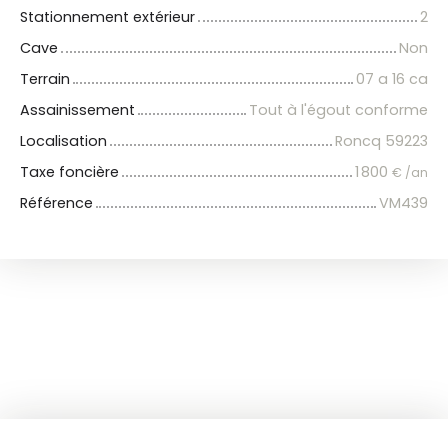
Stationnement extérieur
2
Cave
Non
Terrain
07 a 16 ca
Assainissement
Tout à l'égout conforme
Localisation
Roncq 59223
Taxe foncière
1 800
€ /an
Référence
VM439