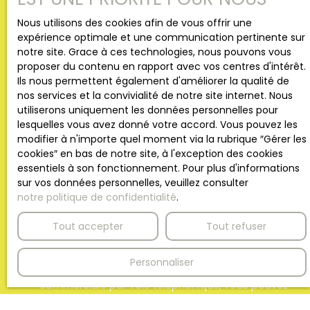
Vente
Nous utilisons des cookies afin de vous offrir une
Type de bien
expérience optimale et une communication pertinente sur
Maison
notre site. Grace à ces technologies, nous pouvons vous
proposer du contenu en rapport avec vos centres d'intérêt.
Localisation
Ils nous permettent également d'améliorer la qualité de
Wambrechies (59118)
nos services et la convivialité de notre site internet. Nous
utiliserons uniquement les données personnelles pour
Budget max (€)
lesquelles vous avez donné votre accord. Vous pouvez les
modifier à n'importe quel moment via la rubrique ″Gérer les
cookies″ en bas de notre site, à l'exception des cookies
Surface min (m²)
essentiels à son fonctionnement. Pour plus d'informations
sur vos données personnelles, veuillez consulter
notre politique de confidentialité
.
Pièces min
Tout accepter
Tout refuser
J'accepte le traitement de mes données
personnelles conformément au RGPD. Si vous ne
Personnaliser
souhaitez pas faire l'objet de prospection
commerciale par voie téléphonique, vous pouvez
vous inscrire gratuitement sur la liste d'opposition