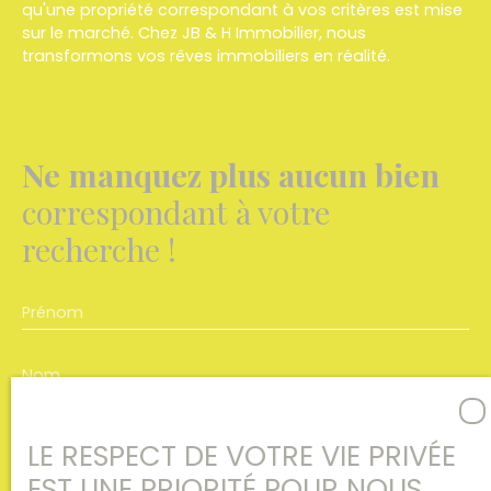
qu'une propriété correspondant à vos critères est mise
sur le marché. Chez JB & H Immobilier, nous
transformons vos rêves immobiliers en réalité.
Ne manquez plus aucun bien
correspondant à votre
recherche !
Prénom
Nom
Email
LE RESPECT DE VOTRE VIE PRIVÉE
EST UNE PRIORITÉ POUR NOUS
Type d'offre