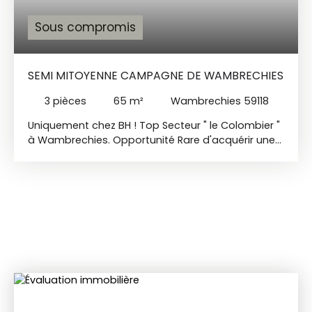
Sous compromis
SEMI MITOYENNE CAMPAGNE DE WAMBRECHIES
3
pièces
65
m²
Wambrechies 59118
Uniquement chez BH ! Top Secteur " le Colombier "
à Wambrechies. Opportunité Rare d'acquérir une
Maison semi mitoyenne sur un secteur très
recherché à petit prix ! A travaux TOTAL. 65m² Hab.
(possibilité de créer un petit extérieur). Composé :
en Rdc, d'un séjour de 28m² avec cheminée, une
cuisine séparée de 11m², buanderie de 4,2m², salle
de bain de 10,4m² et WC de 2,3m². A l'étage, une
chambre de 11m² "loi carrez" (26m²/sol). Tout à
l'égout présent, chauffe eau gaz. Pour amateur(s)
de travaux uniquement, une visite s'impose ! DPE :
F GES : C