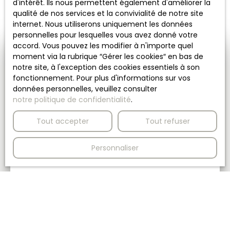
d'intérêt. Ils nous permettent également d'améliorer la
qualité de nos services et la convivialité de notre site
internet. Nous utiliserons uniquement les données
personnelles pour lesquelles vous avez donné votre
accord. Vous pouvez les modifier à n'importe quel
moment via la rubrique ″Gérer les cookies″ en bas de
Besoin d’une
notre site, à l'exception des cookies essentiels à son
estimation de votre bien ?
fonctionnement. Pour plus d'informations sur vos
données personnelles, veuillez consulter
Lorem ipsum dolor sit amet, consectetur
notre politique de confidentialité
.
adipiscing elit.
In dui ex, fringilla eu velit vitae, fringilla eleifend
Tout accepter
Tout refuser
sem.
Aliquam aliquam ante orci, a mattis ex facilisis et.
Personnaliser
In at tristique purus.
Mauris vehicula ultricies viverra.
Ut tristique nec nunc nec tempor.
In ha
Adresse de votre bien