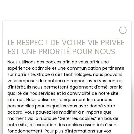
LE RESPECT DE VOTRE VIE PRIVÉE
EST UNE PRIORITÉ POUR NOUS
Nous utilisons des cookies afin de vous offrir une
expérience optimale et une communication pertinente
sur notre site. Grace à ces technologies, nous pouvons
vous proposer du contenu en rapport avec vos centres
d'intérêt. Ils nous permettent également d'améliorer la
qualité de nos services et la convivialité de notre site
Besoin d’une
internet. Nous utiliserons uniquement les données
estimation de votre bien ?
personnelles pour lesquelles vous avez donné votre
accord. Vous pouvez les modifier à n'importe quel
moment via la rubrique ″Gérer les cookies″ en bas de
Lorem ipsum dolor sit amet, consectetur
notre site, à l'exception des cookies essentiels à son
adipiscing elit.
fonctionnement. Pour plus d'informations sur vos
In dui ex, fringilla eu velit vitae, fringilla eleifend